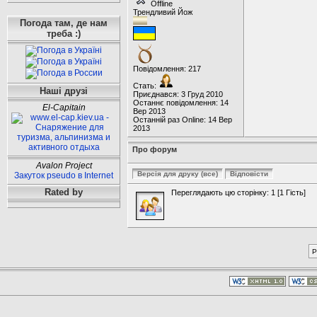
Offline
Трендливий Йож
Погода там, де нам
треба :)
Повідомлення: 217
Стать:
Наші друзі
Приєднався: 3 Груд 2010
Останнє повідомлення: 14
El-Capitain
Вер 2013
Останній раз Online: 14 Вер
2013
Про форум
Avalon Project
Закуток pseudo в Internet
Rated by
Переглядають цю сторінку: 1 [1 Гість]
P