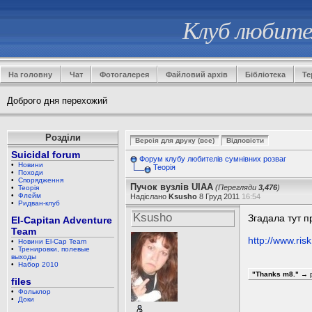
Клуб любител
На головну
Чат
Фотогалерея
Файловий архів
Бібліотека
Те
Доброго дня перехожий
Розділи
Suicidal forum
Форум клубу любителів сумнівних розваг
•
Новини
Теорія
•
Походи
•
Спорядження
Пучок вузлів UIAA
(Перегляди
3,476
)
•
Теорія
•
Флейм
Надіслано
Ksusho
8 Груд 2011
16:54
•
Ридван-клуб
Ksusho
Згадала тут п
El-Capitan Adventure
Team
http://www.ris
•
Новини El-Cap Team
•
Тренировки, полевые
выходы
•
Набор 2010
"Thanks m8."
→ p
files
•
Фольклор
•
Доки