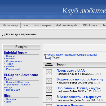
Клуб любител
На головну
Чат
Фотогалерея
Файловий архів
Бібліотека
Те
Доброго дня перехожий
Розділи
Suicidal forum
Форум клубу любителів сумнівних розваг
•
Новини
Теорія
•
Походи
•
Спорядження
•
Теорія
Теорія
•
Флейм
•
Ридван-клуб
Пучок вузлів UIAA
Надіслано
Ksusho
8 Груд 2011
16:54
El-Capitan Adventure
Team
Видео-урок по постройке иглу
•
Новини El-Cap Team
Надіслано
Bober
29 Лист 2011
11:38
•
Тренировки, полевые
выходы
Про лавины. Взгляд изнутри
•
Набор 2010
Надіслано
Bober
28 Жовт 2011
14:48
files
Безопасность на маршруте
•
Фольклор
Надіслано
daz_Vetal
5 Трав 2008
14:04
•
Доки
Жумар и Лягушка