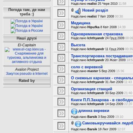
Надіслано
realist
25 Черв 2010
11:58
Погода там, де нам
Новий розділ
треба :)
Надіслано
realist
7 Квіт 2008
00:30
Медицина
Надіслано
Hipufka
8 Квіт 2008
14:39
Одновременная страховка
Наші друзі
Надіслано
Ichthyandr
24 Груд 2009
00:0
Высота
El-Capitain
Надіслано
Ichthyandr
11 Груд 2009
00:35
Транспортировка пострадавшег
Надіслано
Ichthyandr
20 Жовт 2009
18:5
соло с веревкой
Avalon Project
Надіслано
master
5 Вер 2009
15:36
Закуток pseudo в Internet
О снежных карнизах - специальн
Rated by
Надіслано
Ichthyandr
31 Лип 2009
11:43
Организация станций
Надіслано
Ichthyandr
30 Бер 2009
21:40
Книги П.П.Захарова - в свободн
Надіслано
Ichthyandr
14 Бер 2009
22:20
длинна веревки
Надіслано
Barsik
3 Бер 2009
19:10
Самовыкручивайся ледо
Надіслано
Barsik
18 Лют 2009
12:07