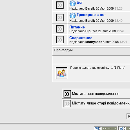
Бег
Надіслано
Barsik
20 Лют 2009
13:25
Тренировка ног
Надіслано
Barsik
20 Лют 2009
13:40
Питание
Надіслано
Hipufka
21 Квіт 2008
19:41
Снаряжение
Надіслано
Ichthyandr
8 Квіт 2008
13:21
Про форум
Переглядають цю сторінку: 1 [1 Гість]
Містить нові повідомлення
Містить лише старі повідомленн
P