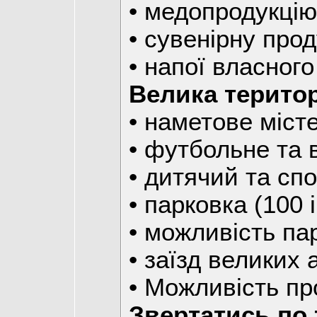
• медопродукці
• сувенірну про
• напої власног
Велика територ
• наметове міст
• футбольне та
• дитячий та сп
• парковка (100 
• можливість па
• заїзд великих 
• Можливість пр
Звертатись по 