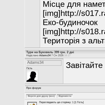
Місце для намет
[img]http://s017.
Еко-будиночок
[img]http://s018.
Територія з аль
Тури на Буковель 399 грн. 2 дні
Надіслано
Adams34
7 Січ 2026
16:17
Adams34
Завітайте
Гість
Про форум
Переглядають цю сторінку: 1 [1 Гість]