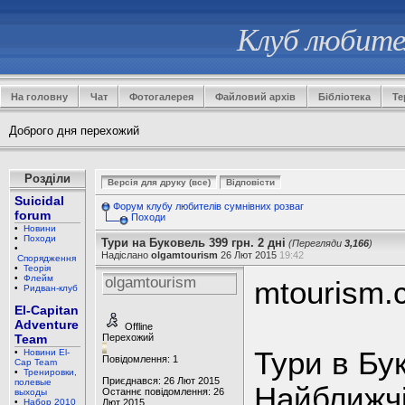
Клуб любител
На головну
Чат
Фотогалерея
Файловий архів
Бібліотека
Те
Доброго дня перехожий
Розділи
Suicidal
Форум клубу любителів сумнівних розваг
forum
Походи
•
Новини
•
Походи
Тури на Буковель 399 грн. 2 дні
(Перегляди
3,166
)
•
Надіслано
olgamtourism
26 Лют 2015
19:42
Спорядження
•
Теорія
•
Флейм
olgamtourism
mtourism.c
•
Ридван-клуб
El-Capitan
Adventure
Offline
Team
Перехожий
Тури в Бук
•
Новини El-
Повідомлення: 1
Cap Team
•
Тренировки,
Приєднався: 26 Лют 2015
полевые
Найближчі 
Останнє повідомлення: 26
выходы
•
Набор 2010
Лют 2015