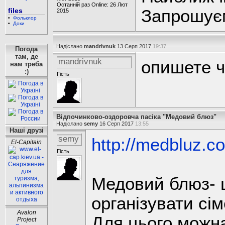
Останній раз Online: 26 Лют
files
Запрошуєм
2015
•
Фольклор
•
Доки
Надіслано
mandrivnuk
13 Серп 2017
19:37
Погода
там, де
mandrivnuk
опишете ч
нам треба
:)
Гість
Відпочинково-оздоровча пасіка "Медовий блюз"
Надіслано
semy
16 Серп 2017
13:55
Наші друзі
semy
http://medbluz.c
El-Capitain
Гість
Медовий блюз- 
організувати сім
Avalon
Для цього можна
Project